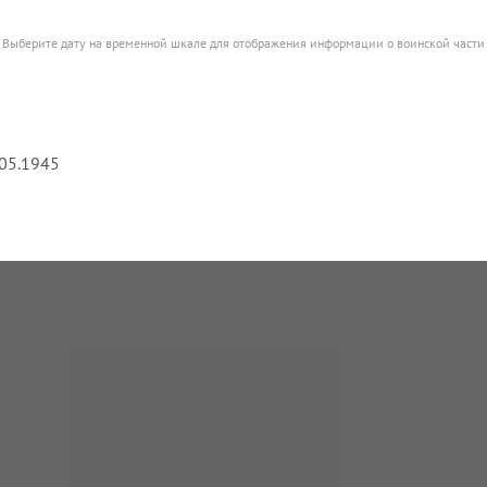
Выберите дату на временной шкале для отображения информации о воинской части
.05.1945