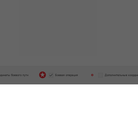
рдинаты боевого пути
Боевая операция
Дополнительные коорди