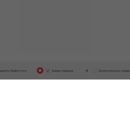
рдинаты боевого пути
Боевая операция
Дополнительные коорди