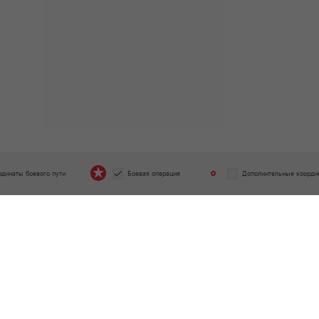
рдинаты боевого пути
Боевая операция
Дополнительные коорди