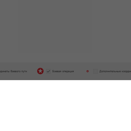
рдинаты боевого пути
Боевая операция
Дополнительные коорди