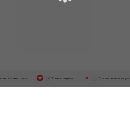
рдинаты боевого пути
Боевая операция
Дополнительные коорди