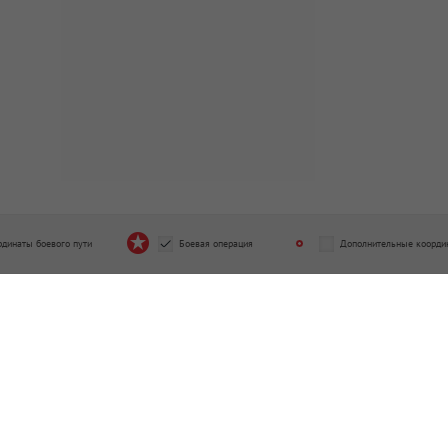
рдинаты боевого пути
Боевая операция
Дополнительные коорди