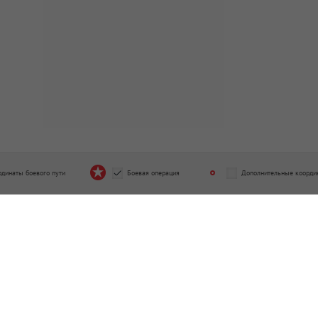
рдинаты боевого пути
Боевая операция
Дополнительные коорди