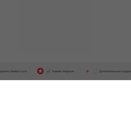
рдинаты боевого пути
Боевая операция
Дополнительные коорди