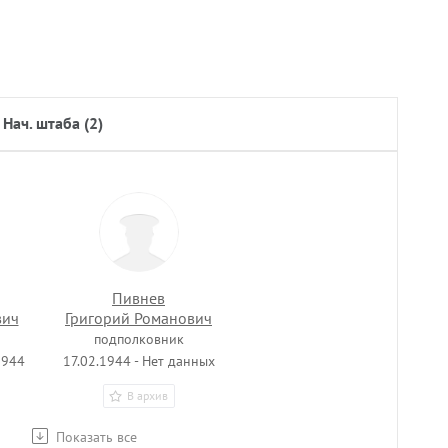
нач. штаба (2)
Пивнев
вич
Григорий Романович
подполковник
1944
17.02.1944 - Нет данных
В архив
Показать все