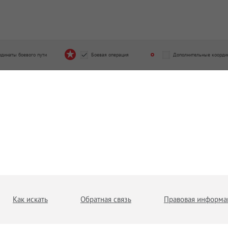
рдинаты боевого пути
Боевая операция
Дополнительные коорди
Как искать
Обратная связь
Правовая информа