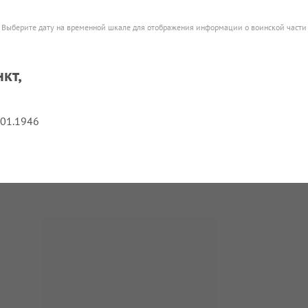
Выберите дату на временной шкале для отображения информации о воинской части
кт,
.01.1946