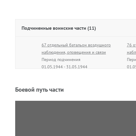
Подчиненные воинские части (11)
67 отдельный батальон воздушного
76 о
наблюдения, оповещения и связи
набл
Период подчинения
Пери
01.05.1944 - 31.05.1944
01.0
395 отдельный зенитный
236 
артиллерийский дивизион
арти
Боевой путь части
противовоздушной обороны
прот
Период подчинения
Пери
01.10.1944 - 28.02.1945
01.1
15 отдельный батальон воздушного
4 от
наблюдения, оповещения и связи
наб
Период подчинения
Пери
01.05.1945 - 09.05.1945
01.0