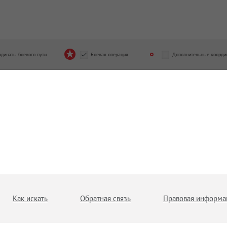
рдинаты боевого пути
Боевая операция
Дополнительные коорди
Как искать
Обратная связь
Правовая информа