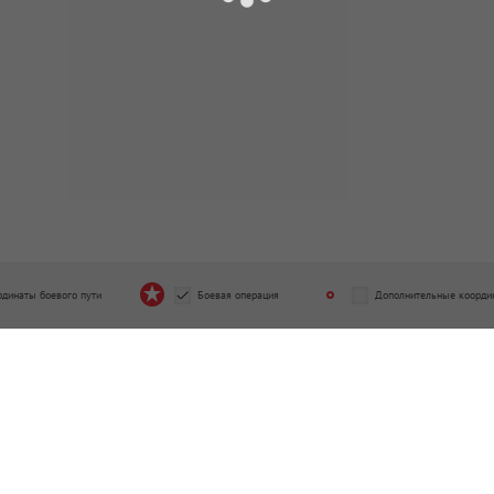
рдинаты боевого пути
Боевая операция
Дополнительные коорди