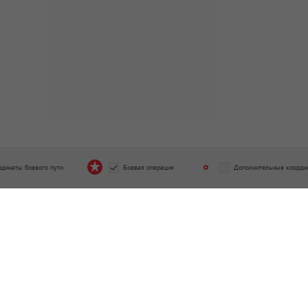
рдинаты боевого пути
Боевая операция
Дополнительные коорди