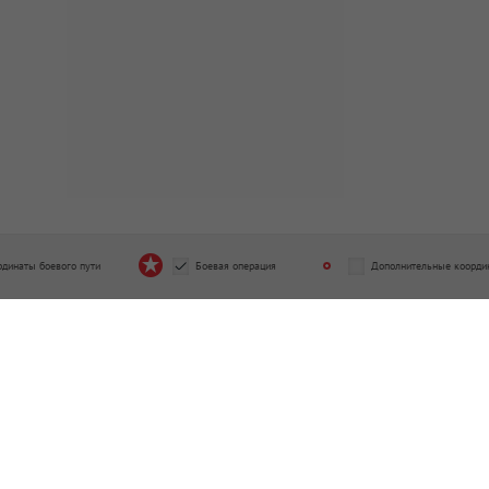
рдинаты боевого пути
Боевая операция
Дополнительные коорди