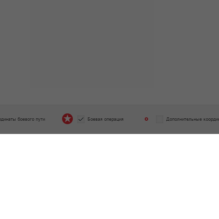
рдинаты боевого пути
Боевая операция
Дополнительные коорди