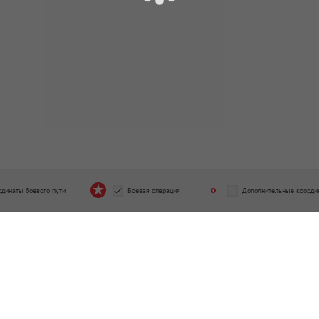
рдинаты боевого пути
Боевая операция
Дополнительные коорди