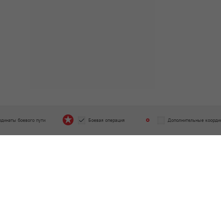
рдинаты боевого пути
Боевая операция
Дополнительные коорди