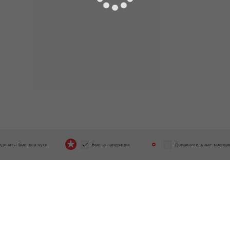
рдинаты боевого пути
Боевая операция
Дополнительные коорди