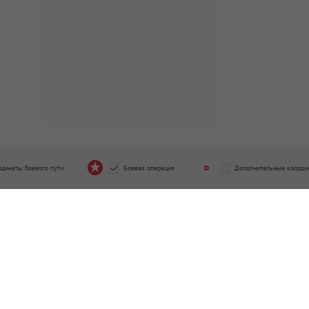
рдинаты боевого пути
Боевая операция
Дополнительные коорди