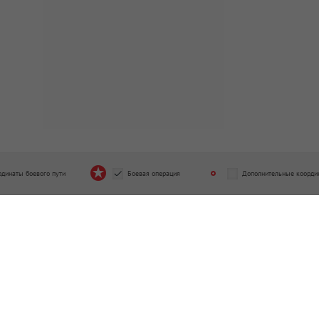
рдинаты боевого пути
Боевая операция
Дополнительные коорди