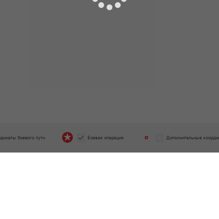
рдинаты боевого пути
Боевая операция
Дополнительные коорди