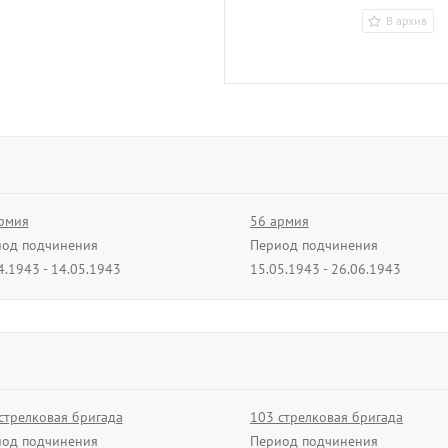
В архив
рмия
56 армия
од подчинения
Период подчинения
4.1943 - 14.05.1943
15.05.1943 - 26.06.1943
рмия
38 армия
од подчинения
Период подчинения
0.1943 - 04.04.1944
05.04.1944 - 06.04.1944
ардейская армия
стрелковая бригада
6 армия
103 стрелковая бригада
од подчинения
од подчинения
Период подчинения
Период подчинения