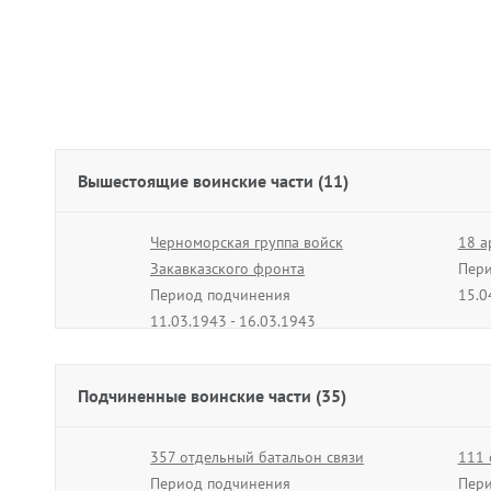
Вышестоящие воинские части (11)
Черноморская группа войск
18 а
Закавказского фронта
Пери
Период подчинения
15.0
11.03.1943 - 16.03.1943
56 армия
18 а
Период подчинения
Пери
Подчиненные воинские части (35)
25.08.1943 - 10.10.1943
11.1
60 армия
357 отдельный батальон связи
3 гв
111 
Период подчинения
Период подчинения
Пери
Пери