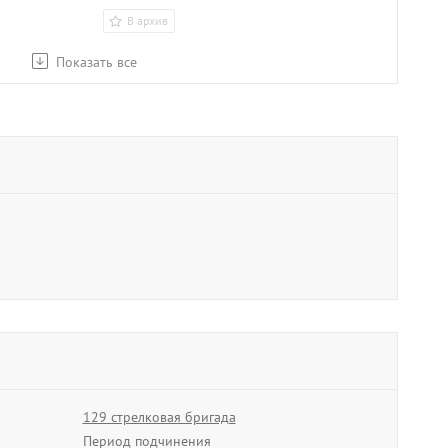
В архив
Показать все
129 стрелковая бригада
Период подчинения