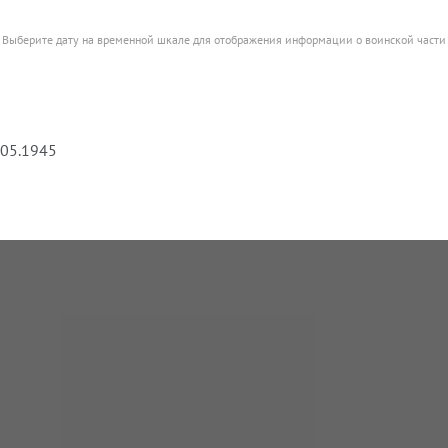
Выберите дату на временной шкале для отображения информации о воинской части
.05.1945