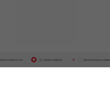
рдинаты боевого пути
Боевая операция
Дополнительные коорди