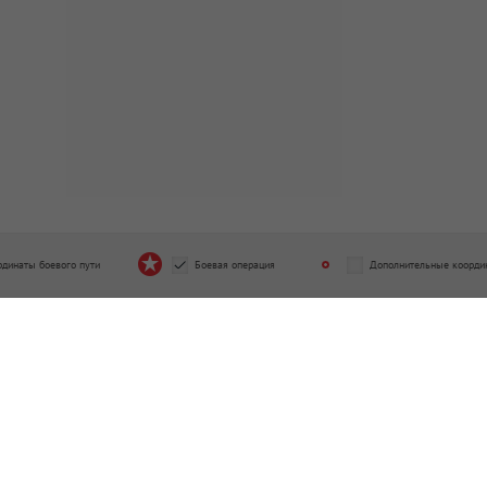
рдинаты боевого пути
Боевая операция
Дополнительные коорди