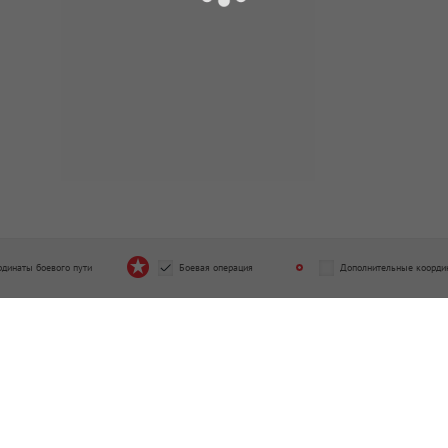
рдинаты боевого пути
Боевая операция
Дополнительные коорди