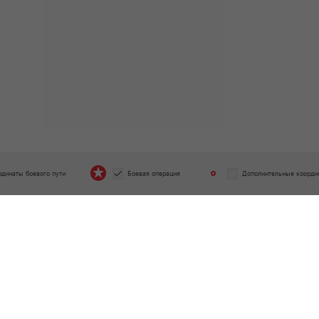
рдинаты боевого пути
Боевая операция
Дополнительные коорди