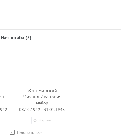
нач. штаба (3)
Житомирский
ич
Михаил Иванович
майор
1942
08.10.1942 - 31.01.1943
В архив
Показать все