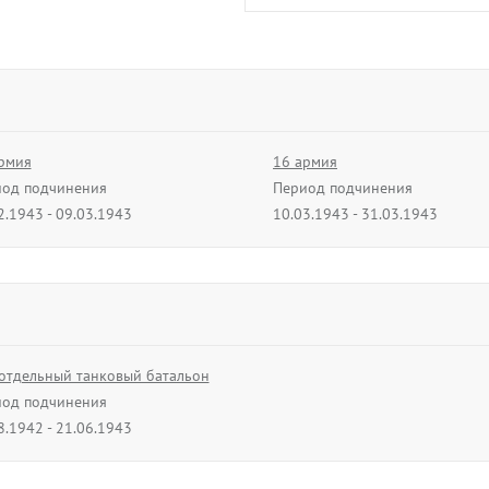
Попов
подполковник
01.01.1943 - 31.05.
рмия
16 армия
од подчинения
Период подчинения
В архив
2.1943 - 09.03.1943
10.03.1943 - 31.03.1943
Земляков
Василий Иванов
подполковник
отдельный танковый батальон
31.05.1943 - 21.06.
од подчинения
8.1942 - 21.06.1943
В архив