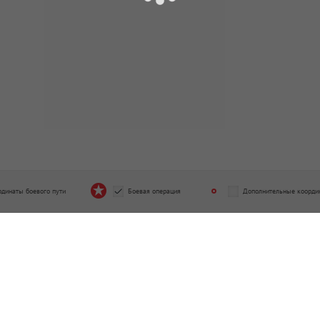
рдинаты боевого пути
Боевая операция
Дополнительные коорди