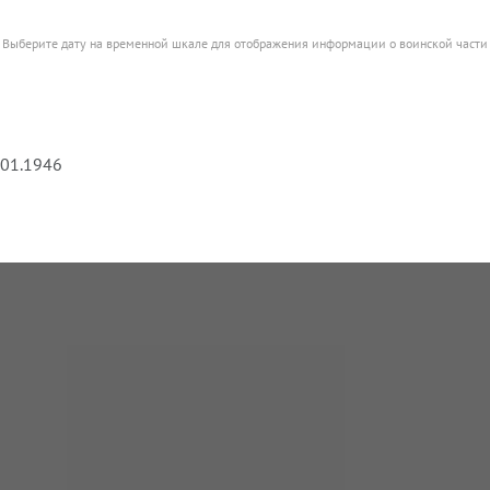
Выберите дату на временной шкале для отображения информации о воинской части
.01.1946