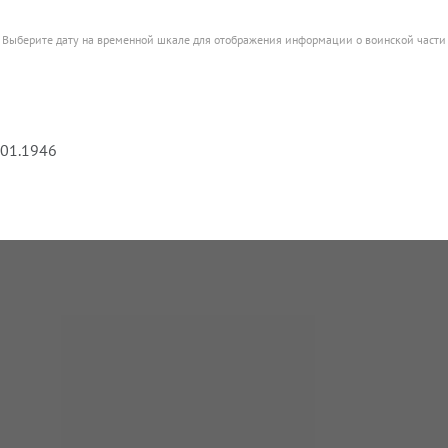
Выберите дату на временной шкале для отображения информации о воинской части
.01.1946