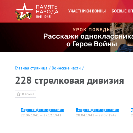
УЧАСТНИКИ ВОЙНЫ
БОЕВЫЕ О
Главная страница
/
Воинские части
/
228 стрелковая дивизия
В архив
Первое формирование
Второе формирование
22.06.1941 — 27.12.1941
28.04.1942 — 29.07.1942
2