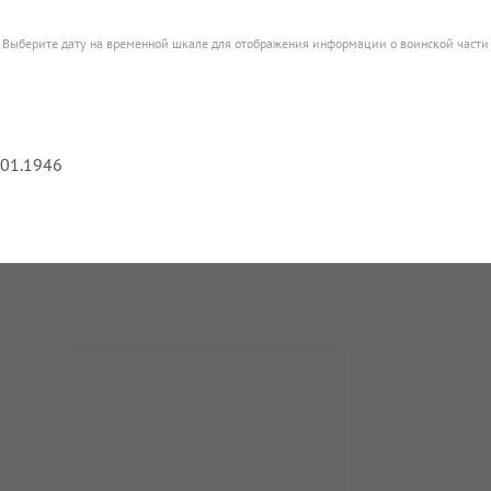
Выберите дату на временной шкале для отображения информации о воинской части
.01.1946