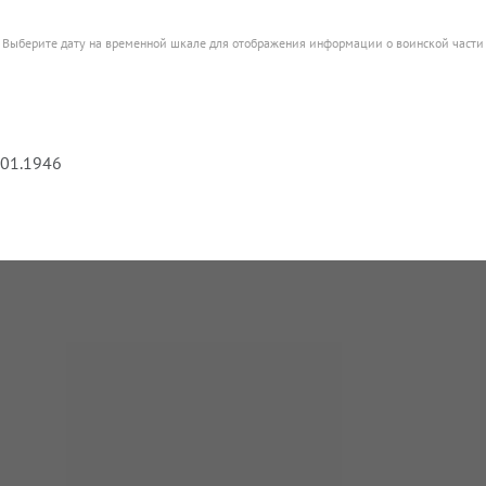
Выберите дату на временной шкале для отображения информации о воинской части
.01.1946