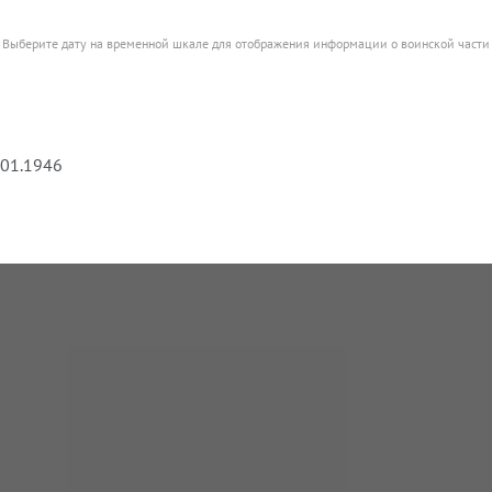
Выберите дату на временной шкале для отображения информации о воинской части
.01.1946