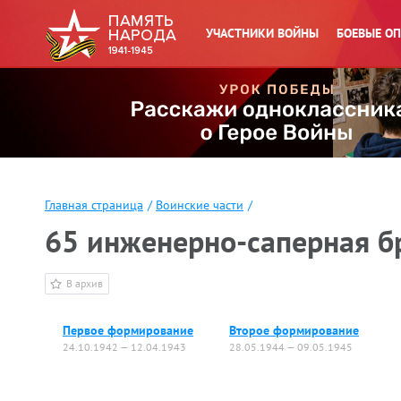
УЧАСТНИКИ ВОЙНЫ
БОЕВЫЕ О
Главная страница
/
Воинские части
/
65 инженерно-саперная б
В архив
Первое формирование
Второе формирование
24.10.1942 — 12.04.1943
28.05.1944 — 09.05.1945