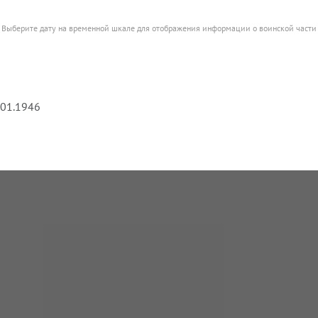
Выберите дату на временной шкале для отображения информации о воинской части
.01.1946