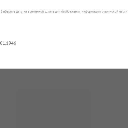
Выберите дату на временной шкале для отображения информации о воинской части
.01.1946