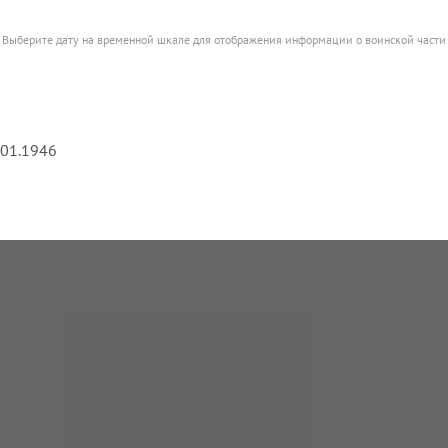
Выберите дату на временной шкале для отображения информации о воинской части
.01.1946