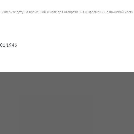
Выберите дату на временной шкале для отображения информации о воинской части
.01.1946