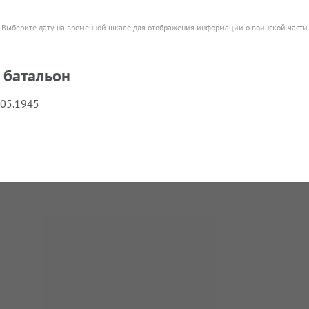
Выберите дату на временной шкале для отображения информации о воинской части
 батальон
.05.1945