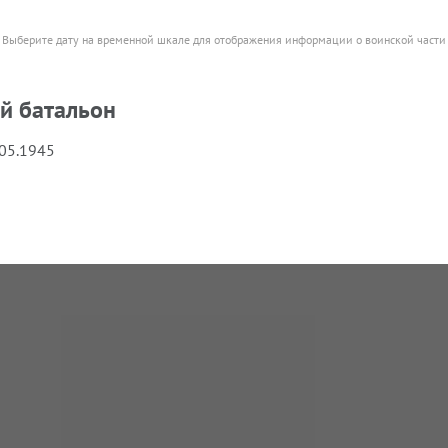
Выберите дату на временной шкале для отображения информации о воинской части
й батальон
.05.1945