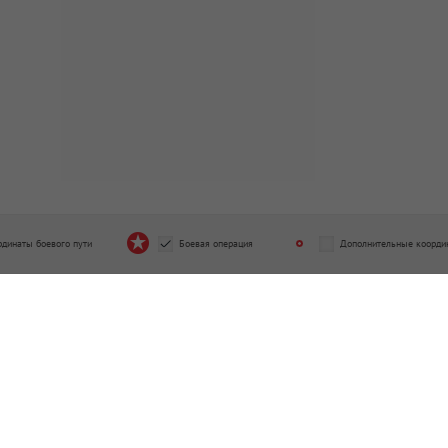
рдинаты боевого пути
Боевая операция
Дополнительные коорди