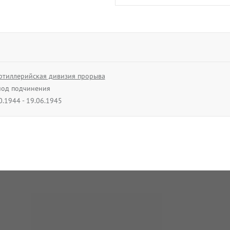
ртиллерийская дивизия прорыва
од подчинения
0.1944 - 19.06.1945