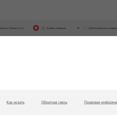
рдинаты боевого пути
Боевая операция
Дополнительные коорди
Как искать
Обратная связь
Правовая информа