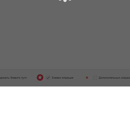
рдинаты боевого пути
Боевая операция
Дополнительные коорди