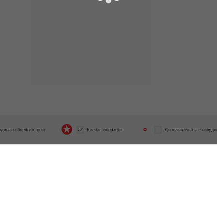
рдинаты боевого пути
Боевая операция
Дополнительные коорди