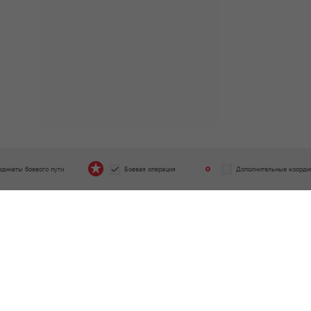
рдинаты боевого пути
Боевая операция
Дополнительные коорди