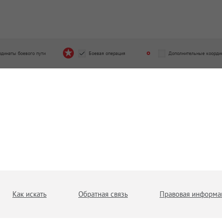
рдинаты боевого пути
Боевая операция
Дополнительные коорди
Как искать
Обратная связь
Правовая информа